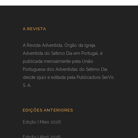
A REVISTA
A Revista Adventista, Órgão da Igreja
Adventista do Sétimo Dia em Portugal, é
publicada mensalmente pela União
Portuguesa dos Adventistas do Sétimo Dia
desde 1940 e editada pela Publicadora SerVir,
S. A..
EDIÇÕES ANTERIORES
Edição | Maio 2026
Edição | Abril 2026