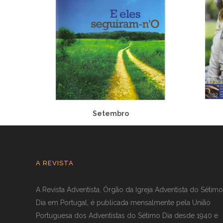
Setembro
A REVISTA
A Revista Adventista, Órgão da Igreja Adventista do Sétimo
Dia em Portugal, é publicada mensalmente pela União
Portuguesa dos Adventistas do Sétimo Dia desde 1940 e