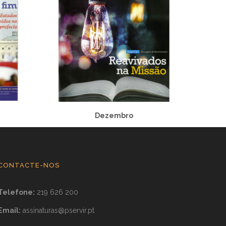
Dezembro
CONTACTE-NOS
Telefone:
219 626 200
Email:
assinaturas@pservir.pt