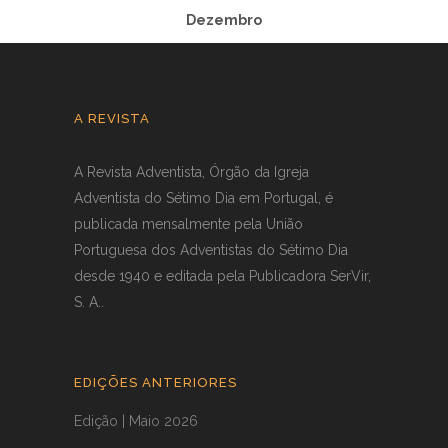
Dezembro
A REVISTA
A Revista Adventista, Órgão da Igreja
Adventista do Sétimo Dia em Portugal, é
publicada mensalmente pela União
Portuguesa dos Adventistas do Sétimo Dia
desde 1940 e editada pela Publicadora SerVir,
S. A..
EDIÇÕES ANTERIORES
Edição | Maio 2026