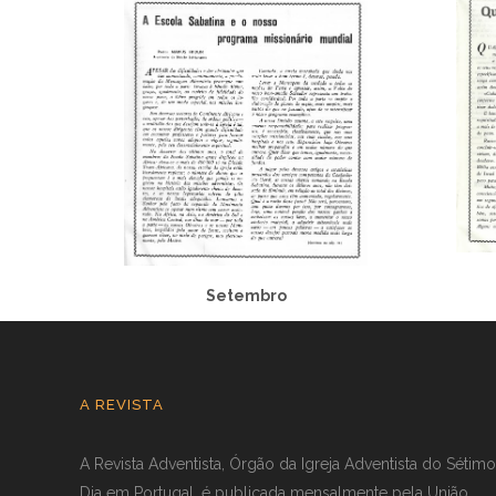
Setembro
A REVISTA
A Revista Adventista, Órgão da Igreja Adventista do Sétimo
Dia em Portugal, é publicada mensalmente pela União