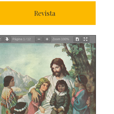
Revista
Página
1
/
12
Zoom
100%