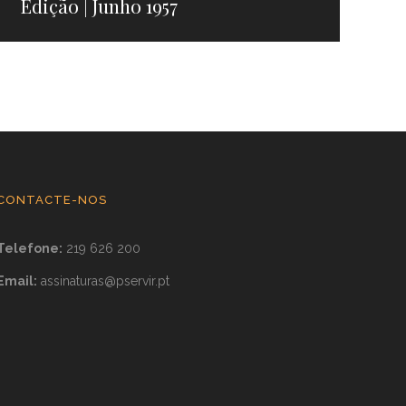
Edição | Junho 1957
CONTACTE-NOS
Telefone:
219 626 200
Email:
assinaturas@pservir.pt