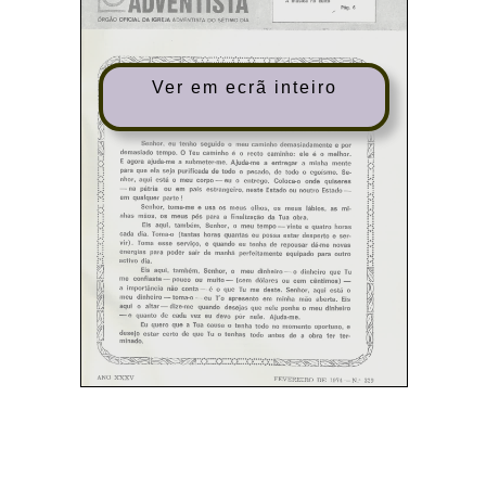
Ver em ecrã inteiro