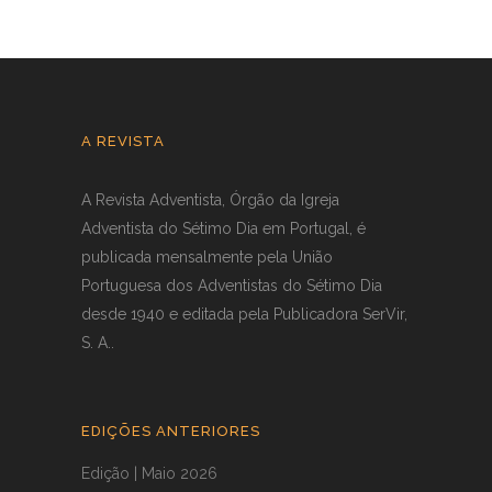
A REVISTA
A Revista Adventista, Órgão da Igreja
Adventista do Sétimo Dia em Portugal, é
publicada mensalmente pela União
Portuguesa dos Adventistas do Sétimo Dia
desde 1940 e editada pela Publicadora SerVir,
S. A..
EDIÇÕES ANTERIORES
Edição | Maio 2026