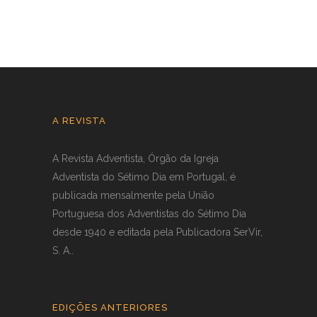
A REVISTA
A Revista Adventista, Órgão da Igreja
Adventista do Sétimo Dia em Portugal, é
publicada mensalmente pela União
Portuguesa dos Adventistas do Sétimo Dia
desde 1940 e editada pela Publicadora SerVir,
S. A..
EDIÇÕES ANTERIORES