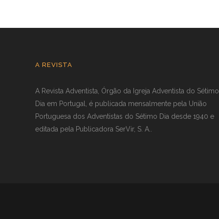
A REVISTA
A Revista Adventista, Órgão da Igreja Adventista do Sétimo
Dia em Portugal, é publicada mensalmente pela União
Portuguesa dos Adventistas do Sétimo Dia desde 1940 e
editada pela Publicadora SerVir, S. A..