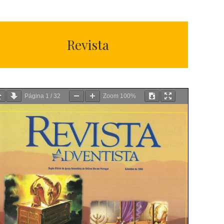
Revista
Página
1
/
32
Zoom
100%