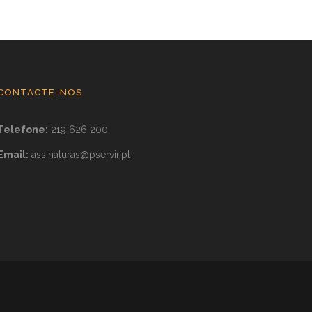
CONTACTE-NOS
Telefone:
219 626 200
Email:
assinaturas@pservir.pt