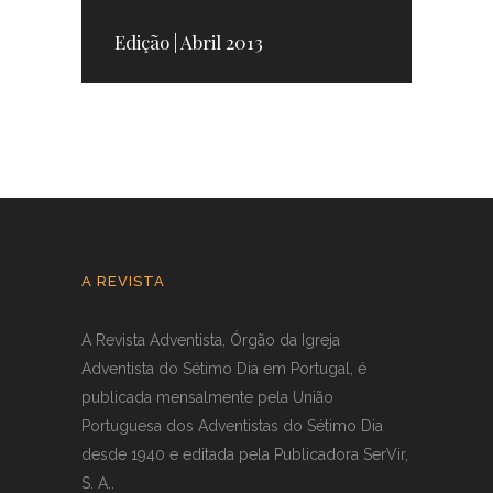
Edição | Abril 2013
A REVISTA
A Revista Adventista, Órgão da Igreja
Adventista do Sétimo Dia em Portugal, é
publicada mensalmente pela União
Portuguesa dos Adventistas do Sétimo Dia
desde 1940 e editada pela Publicadora SerVir,
S. A..