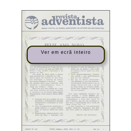
Ver em ecrã inteiro