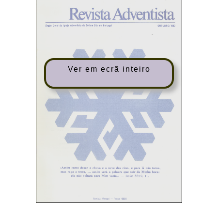
Ver em ecrã inteiro